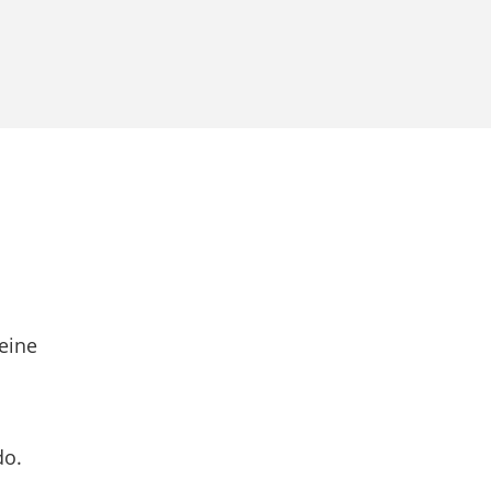
eine
do.