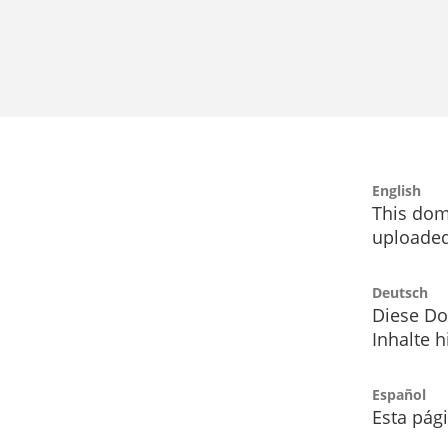
English
This dom
uploaded
Deutsch
Diese Do
Inhalte h
Español
Esta pág